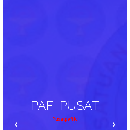
PAFI PUSAT
‹
›
Pusatpafi.id